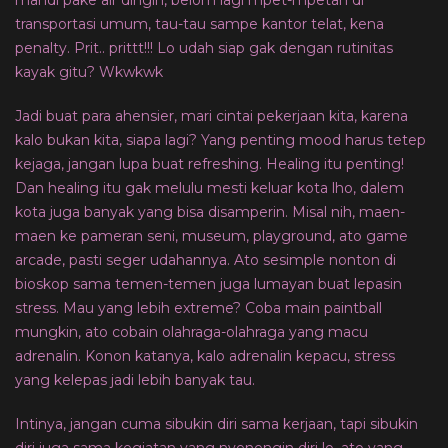
mandi pake air dingin, belom lagi mpet-mpetan di
transportasi umum, tau-tau sampe kantor telat, kena
penalty. Prit.. prittt!!! Lo udah siap gak dengan rutinitas
kayak gitu? Wkwkwk
Jadi buat para ahensier, mari cintai pekerjaan kita, karena
kalo bukan kita, siapa lagi? Yang penting mood harus tetep
kejaga, jangan lupa buat refreshing. Healing itu penting!
Dan healing itu gak melulu mesti keluar kota lho, dalem
kota juga banyak yang bisa disamperin. Misal nih, maen-
maen ke pameran seni, museum, playground, ato game
arcade, pasti seger udahannya. Ato sesimple nonton di
bioskop sama temen-temen juga lumayan buat lepasin
stress. Mau yang lebih extreme? Coba main paintball
mungkin, ato cobain olahraga-olahraga yang macu
adrenalin. Konon katanya, kalo adrenalin kepacu, stress
yang kelepas jadi lebih banyak tau.
Intinya, jangan cuma sibukin diri sama kerjaan, tapi sibukin