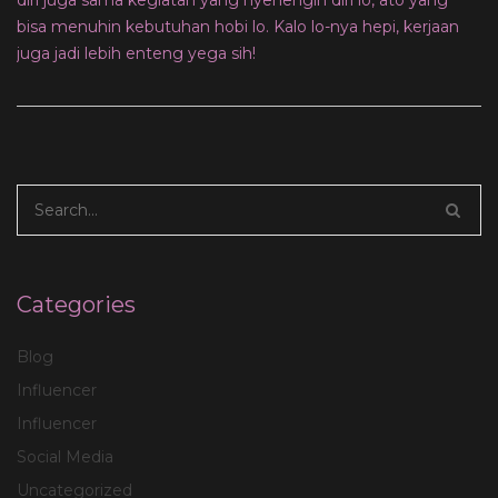
diri juga sama kegiatan yang nyenengin diri lo, ato yang
bisa menuhin kebutuhan hobi lo. Kalo lo-nya hepi, kerjaan
juga jadi lebih enteng yega sih!
Categories
Blog
Influencer
Influencer
Social Media
Uncategorized